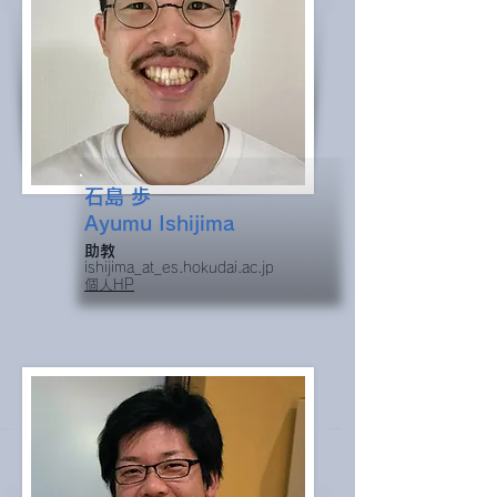
石島 歩
Ayumu Ishijima
助教
ishijima_at_es.hokudai.ac.jp
個人
HP