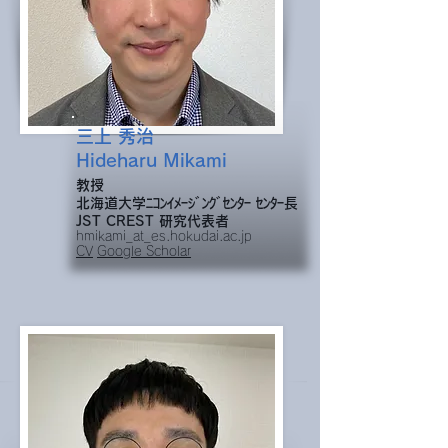
三上 秀治
Hideharu Mikami
教授
​北海道大学ﾆｺﾝｲﾒｰｼﾞﾝｸﾞｾﾝﾀｰ ｾﾝﾀｰ
長
JST CREST 研究代表者
hmikami_at_es.hokudai.ac.jp
CV
Google Scholar