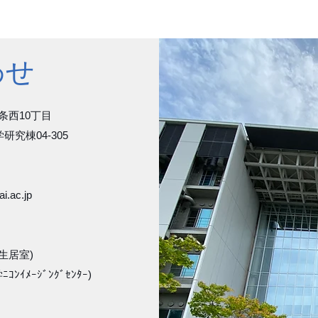
earch
Publications
Members
Awards
Recr
わせ
一条西10丁目
研究棟04-305
i.ac.jp
学生居室)
ﾝｲﾒｰｼﾞﾝｸﾞｾﾝﾀｰ)